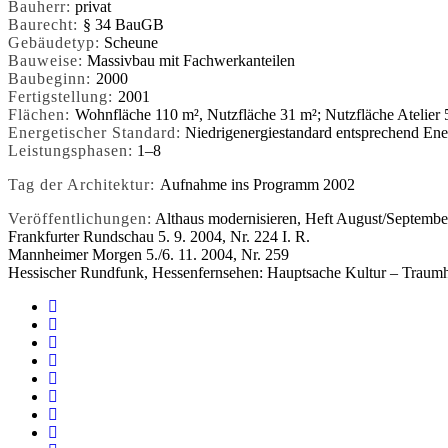
Bauherr:
privat
Baurecht:
§ 34 BauGB
Gebäudetyp:
Scheune
Bauweise:
Massivbau mit Fachwerkanteilen
Baubeginn:
2000
Fertigstellung:
2001
Flächen:
Wohnfläche 110 m², Nutzfläche 31 m²; Nutzfläche Atelier
Energetischer Standard:
Niedrigenergiestandard entsprechend Ene
Leistungsphasen:
1–8
Tag der Architektur:
Aufnahme ins Programm 2002
Veröffentlichungen:
Althaus modernisieren, Heft August/Septembe
Frankfurter Rundschau 5. 9. 2004, Nr. 224 I. R.
Mannheimer Morgen 5./6. 11. 2004, Nr. 259
Hessischer Rundfunk, Hessenfernsehen: Hauptsache Kultur – Traum