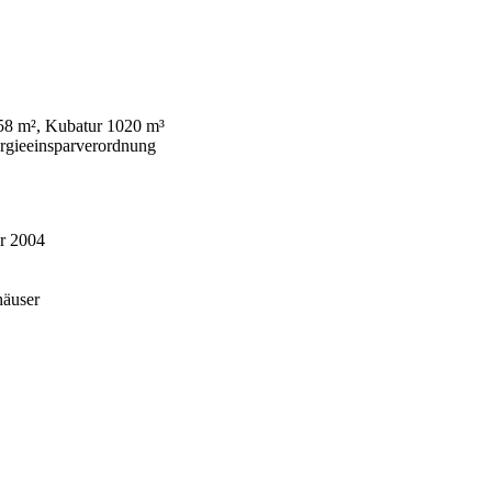
 58 m², Kubatur 1020 m³
rgieeinsparverordnung
r 2004
häuser