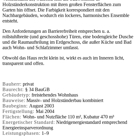
Holzständerkonstruktion mit ihren großen Fensterflächen zum
Garten hin öffnet. Die Farbigkeit korrespondiert mit den
Nachbargebäuden, wodurch ein lockeres, harmonisches Ensemble
entsteht.
Den Anforderungen an Barrierefreiheit entsprechen u. a.
rollstuhlbreite (und geschosshohe) Türen, eine bodengleiche Dusche
und die Raumaufteilung im Erdgeschoss, die außer Küche und Bad
auch Wohn- und Schlafzimmer umfasst.
Obwohl das Haus recht klein ist, wirkt es auch im Inneren licht,
transparent und offen.
Bauherr:
privat
Baurecht:
§ 34 BauGB
Gebäudetyp:
freistehendes Wohnhaus
Bauweise:
Massiv- und Holzständerbau kombiniert
Baubeginn:
August 2003
Fertigstellung:
Mai 2004
Flächen:
Wohn- und Nutzfläche 110 m², Kubatur 470 m³
Energetischer Standard:
Niedrigenergiestandard entsprechend
Energieeinsparverordnung
Leistungsphasen:
1–9