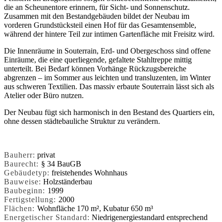
die an Scheunentore erinnern, für Sicht- und Sonnenschutz.
Zusammen mit den Bestandgebäuden bildet der Neubau im
vorderen Grundstücksteil einen Hof für das Gesamtensemble,
während der hintere Teil zur intimen Gartenfläche mit Freisitz wird.
Die Innenräume in Souterrain, Erd- und Obergeschoss sind offene
Einräume, die eine querliegende, gefaltete Stahltreppe mittig
unterteilt. Bei Bedarf können Vorhänge Rückzugsbereiche
abgrenzen – im Sommer aus leichten und transluzenten, im Winter
aus schweren Textilien. Das massiv erbaute Souterrain lässt sich als
Atelier oder Büro nutzen.
Der Neubau fügt sich harmonisch in den Bestand des Quartiers ein,
ohne dessen städtebauliche Struktur zu verändern.
Bauherr:
privat
Baurecht:
§ 34 BauGB
Gebäudetyp:
freistehendes Wohnhaus
Bauweise:
Holzständerbau
Baubeginn:
1999
Fertigstellung:
2000
Flächen:
Wohnfläche 170 m², Kubatur 650 m³
Energetischer Standard:
Niedrigenergiestandard entsprechend